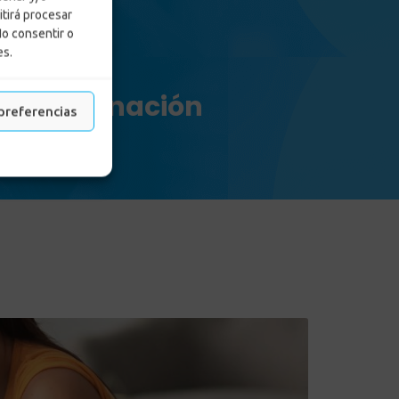
itirá procesar
No consentir o
es.
s de vacunación
preferencias
nación