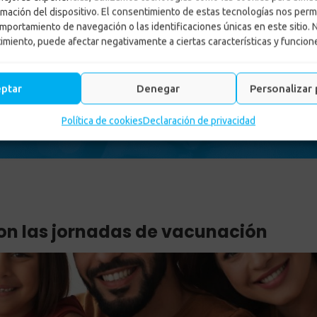
rmación del dispositivo. El consentimiento de estas tecnologías nos perm
mportamiento de navegación o las identificaciones únicas en este sitio. 
timiento, puede afectar negativamente a ciertas características y funcion
u municipio con las jornada
eptar
Denegar
Personalizar 
-
Noticias
-
Protégete en tu municipio con las jornadas de vacu
Política de cookies
Declaración de privacidad
con las jornadas de vacunación