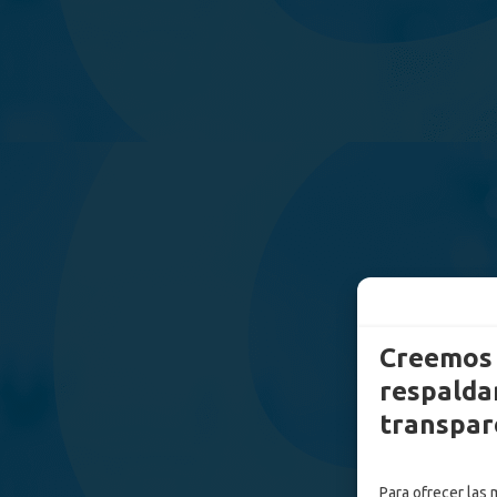
Creemos 
respaldam
transpar
Para ofrecer las