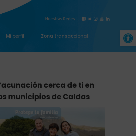
Nuestras Redes
Abrir 
Mi perfil
Zona transaccional
acunación cerca de ti en
os municipios de Caldas