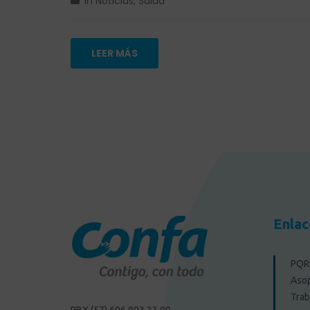
in
Noticias
,
Salud
LEER MÁS
Enlac
PQRS
Aso
Trab
PBX (57) 606 893 33 80