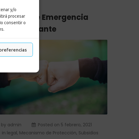
cenar y/o
ubsidio de Emergencia
itirá procesar
No consentir o
ara el Cesante
es.
preferencias
by
admin
Posted on
5 febrero, 2021
in
legal
,
Mecanismo de Protección
,
Subsidios