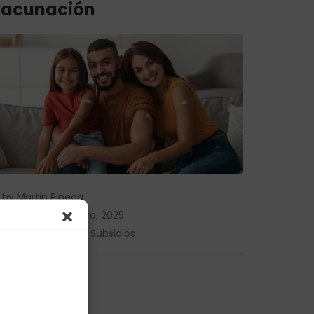
vacunación
by
Martin Pineda
Posted on
21 enero, 2025
in
Noticias
,
Salud
,
Subsidios
LEER MÁS