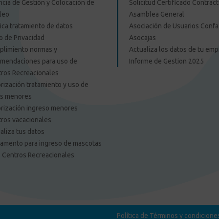
cia de Gestión y Colocación de
Solicitud Certificado Contract
leo
Asamblea General
tica tratamiento de datos
Asociación de Usuarios Confa
o de Privacidad
Asocajas
limiento normas y
Actualiza los datos de tu em
mendaciones para uso de
Informe de Gestion 2025
ros Recreacionales
rización tratamiento y uso de
os menores
rización ingreso menores
ros vacacionales
aliza tus datos
amento para ingreso de mascotas
s Centros Recreacionales
Política de Términos y condicione