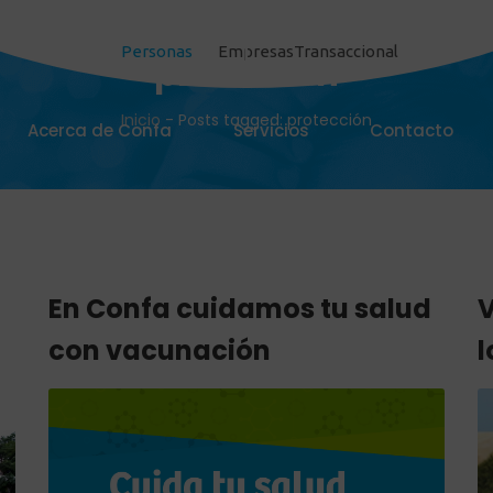
Personas
Empresas
Transaccional
protección
Inicio
-
Posts tagged: protección
Acerca de Confa
Servicios
Contacto
n
En Confa cuidamos tu salud
V
n
con vacunación
l