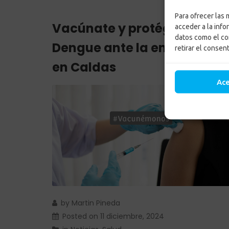
Para ofrecer las
Vacúnate y protégete del
acceder a la info
datos como el co
Dengue ante la emergencia
retirar el consen
en Caldas
Ac
by
Martin Pineda
Posted on
11 diciembre, 2024