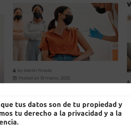
by
Martin Pineda
Posted on
19 marzo, 2025
in
Noticias
,
Salud
,
Subsidios
que tus datos son de tu propiedad y
LEER MÁS
os tu derecho a la privacidad y a la
encia.