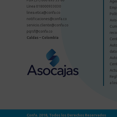
Agen
Línea 018000933030
Emp
linea.etica@confa.co
Polí
notificaciones@confa.co
Avis
servicio.cliente@confa.co
Cump
pqrsf@confa.co
reco
Caldas – Colombia
Cent
Auto
dat
Auto
Cent
Actu
Regl
a lo
Confa. 2018, Todos los Derechos Reservados