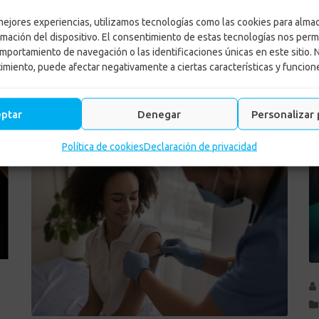
 mejores experiencias, utilizamos tecnologías como las cookies para alma
Vacunación contra dengue
S
rmación del dispositivo. El consentimiento de estas tecnologías nos perm
mportamiento de navegación o las identificaciones únicas en este sitio. 
la opción para proteger la
p
timiento, puede afectar negativamente a ciertas características y funcion
salud. Jornada de
eptar
Denegar
Personalizar 
vacunación en La Dorada
Política de cookies
Declaración de privacidad