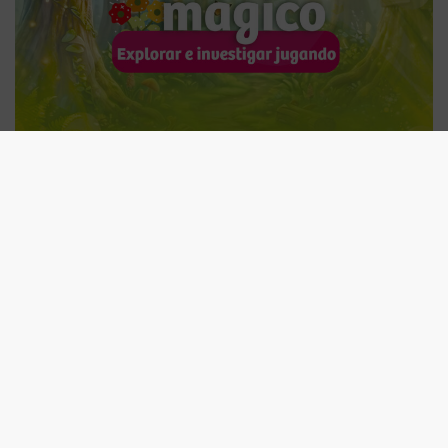
by
Carolina Manrique
Posted on
2 junio, 2026
in
Educación
,
legal
,
Noticias
LEER MÁS
Notificación de desafiliación
empresas