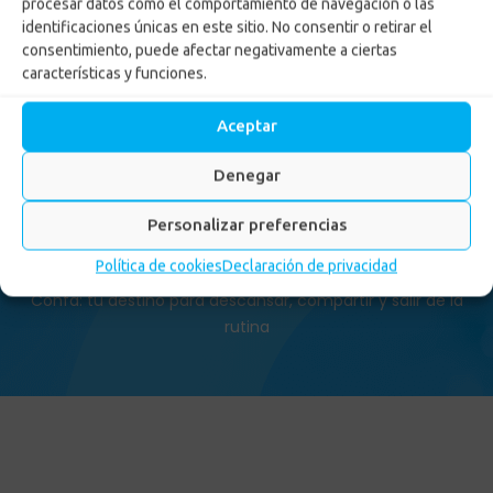
procesar datos como el comportamiento de navegación o las
identificaciones únicas en este sitio. No consentir o retirar el
consentimiento, puede afectar negativamente a ciertas
características y funciones.
Centros Recreacionales
Aceptar
Confa: tu destino para
Denegar
descansar, compartir y
salir de la rutina
Personalizar preferencias
Política de cookies
Declaración de privacidad
Inicio
-
Centros Recreacionales
-
Centros Recreacionales
Confa: tu destino para descansar, compartir y salir de la
rutina