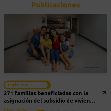
Publicaciones
14 julio 2026
271 familias beneficiadas con la
asignación del subsidio de vivienda
Confa
Ver más