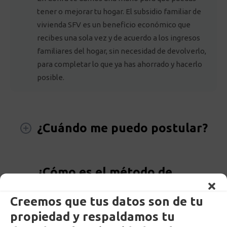
tener o mejorar tu hogar. El subsidio familiar de
vivienda SFV es un beneficio económico que
recibes una sola vez y de acuerdo a los ingresos
familiares del hogar, sin necesidad de devolverlo,
para completar lo que ya has ahorrado y hacerlo
posible.
¿Cuándo me puedo postular?
¿Cómo es el método de
asignación del subsidio?¿es un
Creemos que tus datos son de tu
sorteo que hacen? ¿Es una
propiedad y respaldamos tu
selección de hogares?