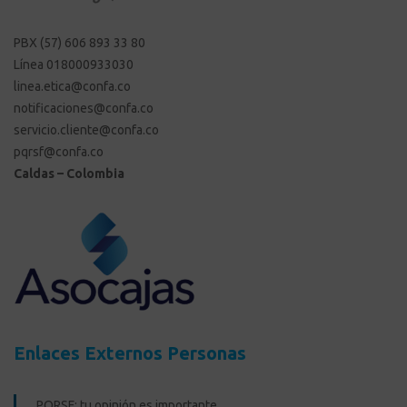
PBX (57) 606 893 33 80
Línea 018000933030
linea.etica@confa.co
notificaciones@confa.co
servicio.cliente@confa.co
pqrsf@confa.co
Caldas – Colombia
Enlaces Externos Personas
PQRSF: tu opinión es importante