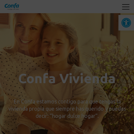
Abrir 
Confa Vivienda
En Confa estamos contigo para que tengas la
vivienda propia que siempre has querido y puedas
decir: “hogar dulce hogar”.