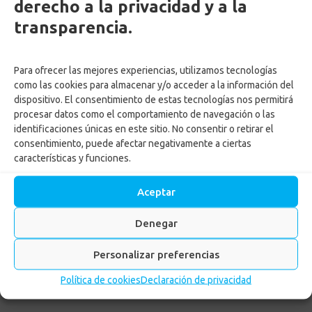
derecho a la privacidad y a la
transparencia.
¿Qué diferencia hay entre
remodelación y
Para ofrecer las mejores experiencias, utilizamos tecnologías
como las cookies para almacenar y/o acceder a la información del
mejoramiento?
dispositivo. El consentimiento de estas tecnologías nos permitirá
procesar datos como el comportamiento de navegación o las
identificaciones únicas en este sitio. No consentir o retirar el
consentimiento, puede afectar negativamente a ciertas
¿Qué es un ahorro
características y funciones.
programado para compra de
vivienda o inmovilizado?
Aceptar
Denegar
¿Qué quiere decir cesantías
Personalizar preferencias
inmovilizadas?
Política de cookies
Declaración de privacidad