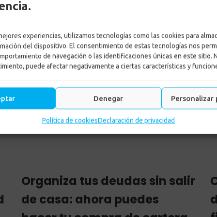
encia.
 mejores experiencias, utilizamos tecnologías como las cookies para alma
rmación del dispositivo. El consentimiento de estas tecnologías nos perm
mportamiento de navegación o las identificaciones únicas en este sitio. 
timiento, puede afectar negativamente a ciertas características y funcion
Créditos
Inicio
-
Archive by category: Créditos
eptar
Denegar
Personalizar 
Política de cookies
Declaración de privacidad
Organiza tus deudas sin salir
C
d
de casa: ahora puedes
d