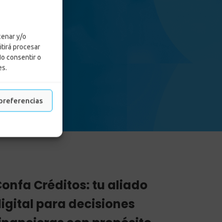
cenar y/o
itirá procesar
No consentir o
es.
preferencias
onfa Créditos: tu aliado
igital para decisiones