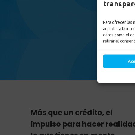
transpar
Para ofrecer las
acceder a la info
datos como el co
retirar el consen
Ac
Más que un crédito, el
impulso para hacer realida