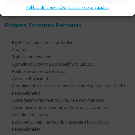
Política de cookies
Declaración de privacidad
Enlaces Externos Personas
PQRSF: tu opinión es importante
Asopagos
Trabaja con nosotros
Agencia de Gestión y Colocación de Empleo
Política tratamiento de datos
Aviso de Privacidad
Cumplimiento normas y recomendaciones para uso de Centros
Recreacionales
Autorización tratamiento y uso de datos menores
Autorización ingreso menores Centros vacacionales
Actualiza tus datos
Reglamento para ingreso de mascotas a los Centros
Recreacionales