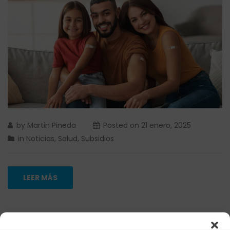
by
Martin Pineda
Posted on
21 enero, 2025
in
Noticias
,
Salud
,
Subsidios
LEER MÁS