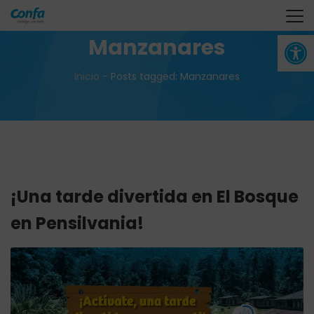
Abrir 
Manzanares
Inicio
-
Posts tagged: Manzanares
¡Una tarde divertida en El Bosque
en Pensilvania!