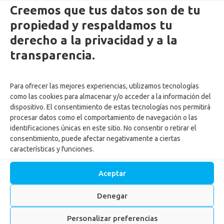
Creemos que tus datos son de tu
propiedad y respaldamos tu
derecho a la privacidad y a la
transparencia.
Para ofrecer las mejores experiencias, utilizamos tecnologías
PBX (57) 606 893 33 80
como las cookies para almacenar y/o acceder a la información del
Línea 018000933030
dispositivo. El consentimiento de estas tecnologías nos permitirá
procesar datos como el comportamiento de navegación o las
linea.etica@confa.co
identificaciones únicas en este sitio. No consentir o retirar el
notificaciones@confa.co
consentimiento, puede afectar negativamente a ciertas
servicio.cliente@confa.co
características y funciones.
pqrsf@confa.co
Caldas – Colombia
Aceptar
Denegar
Personalizar preferencias