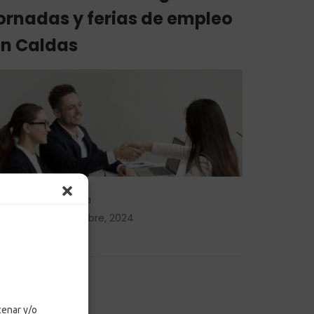
ornadas y ferias de empleo
n Caldas
by
Adriana Ospina
Posted on
8 octubre, 2024
in
MPC
,
Noticias
LEER MÁS
cenar y/o