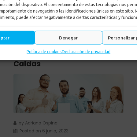
rmación del dispositivo. El consentimiento de estas tecnologías nos perm
mportamiento de navegación o las identificaciones únicas en este sitio. 
timiento, puede afectar negativamente a ciertas características y funcion
Jornadas de empleabilidad
eptar
Denegar
Personalizar 
del Mecanismo de
Protección al Cesante en
Política de cookies
Declaración de privacidad
Caldas
by
Adriana Ospina
Posted on
6 junio, 2023