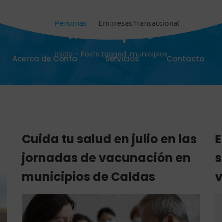
Personas
Empresas
Transaccional
municipios
Inicio
-
Posts tagged: municipios
Acerca de Confa
Servicios
Contacto
Cuida tu salud en julio en las
E
jornadas de vacunación en
s
municipios de Caldas