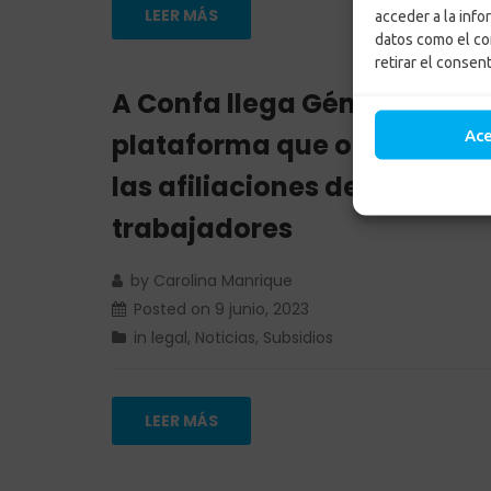
LEER MÁS
acceder a la info
datos como el co
retirar el consen
A Confa llega Génesys, una
Ac
plataforma que optimizará
las afiliaciones de los
trabajadores
by
Carolina Manrique
Posted on
9 junio, 2023
in
legal
,
Noticias
,
Subsidios
LEER MÁS