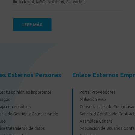
in
legal
,
MPC
,
Noticias
,
Subsidios
LEER MÁS
es Externos Personas
Enlace Externos Emp
F: tu opinión es importante
Portal Proveedores
pagos
Afiliación web
aja con nosotros
Consulta cajas de Compensac
cia de Gestión y Colocación de
Solicitud Certificado Contract
leo
Asamblea General
tica tratamiento de datos
Asociación de Usuarios Confa