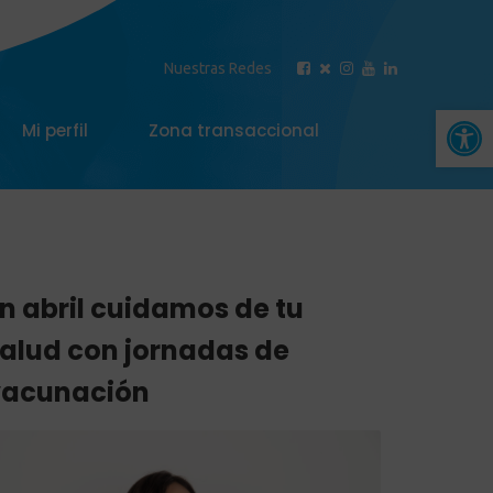
Nuestras Redes
Abrir 
Mi perfil
Zona transaccional
n abril cuidamos de tu
alud con jornadas de
vacunación