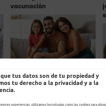
vacunación
j
e
by
Martin Pineda
que tus datos son de tu propiedad y
Posted on
21 enero, 2025
os tu derecho a la privacidad y a la
in
Noticias
,
Salud
,
Subsidios
encia.
LEER MÁS
 mejores experiencias, utilizamos tecnologías como las cookies para alma