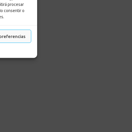
itirá procesar
No consentir o
es.
preferencias