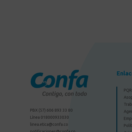
Enlac
PQRS
Aso
Trab
PBX (57) 606 893 33 80
Agen
Línea 018000933030
Emp
linea.etica@confa.co
Polí
notificaciones@confa.co