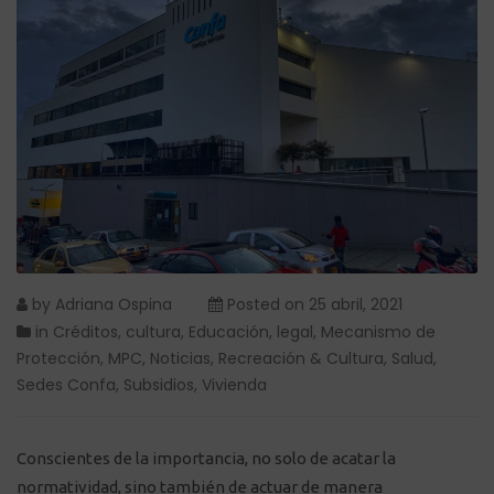
by
Adriana Ospina
Posted on
25 abril, 2021
in
Créditos
,
cultura
,
Educación
,
legal
,
Mecanismo de
Protección
,
MPC
,
Noticias
,
Recreación & Cultura
,
Salud
,
Sedes Confa
,
Subsidios
,
Vivienda
Conscientes de la importancia, no solo de acatar la
normatividad, sino también de actuar de manera