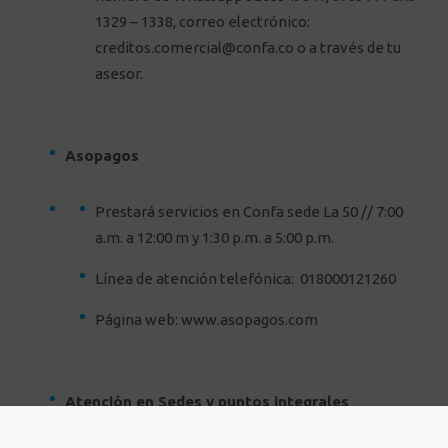
1329 – 1338, correo electrónico:
creditos.comercial@confa.co
o a través de tu
asesor.
Asopagos
Prestará servicios en Confa sede La 50 // 7:00
a.m. a 12:00 m y 1:30 p.m. a 5:00 p.m.
Línea de atención telefónica: 018000121260
Página web: www.asopagos.com
Atención en Sedes y puntos integrales