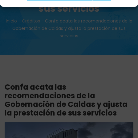
sus servicios
Inicio
-
Créditos
-
Confa acata las recomendaciones de la
Gobernación de Caldas y ajusta la prestación de sus
servicios
Confa acata las
recomendaciones de la
Gobernación de Caldas y ajusta
la prestación de sus servicios