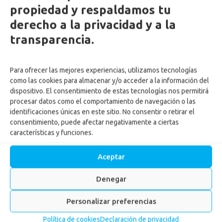
propiedad y respaldamos tu
derecho a la privacidad y a la
transparencia.
Para ofrecer las mejores experiencias, utilizamos tecnologías
como las cookies para almacenar y/o acceder a la información del
dispositivo. El consentimiento de estas tecnologías nos permitirá
procesar datos como el comportamiento de navegación o las
identificaciones únicas en este sitio. No consentir o retirar el
consentimiento, puede afectar negativamente a ciertas
características y funciones.
Aceptar
Confa acata las
recomendaciones de la
Denegar
Gobernación de Caldas y
Personalizar preferencias
ajusta la prestación de
Política de cookies
Declaración de privacidad