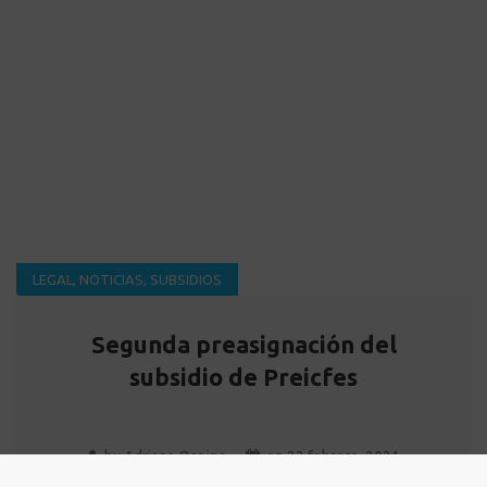
LEGAL
,
NOTICIAS
,
SUBSIDIOS
Segunda preasignación del
subsidio de Preicfes
by
Adriana Ospina
on
22 febrero, 2021