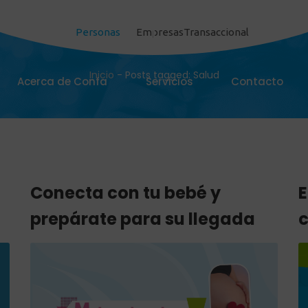
Personas
Empresas
Transaccional
Salud
Inicio
-
Posts tagged: Salud
Acerca de Confa
Servicios
Contacto
Conecta con tu bebé y
E
prepárate para su llegada