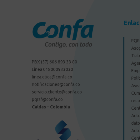
Enlac
PQRS
Aso
Trab
PBX (57) 606 893 33 80
Agen
Línea 018000933030
Emp
linea.etica@confa.co
Polí
notificaciones@confa.co
Avis
servicio.cliente@confa.co
Cump
pqrsf@confa.co
reco
Caldas – Colombia
Cent
Auto
dat
Auto
Cent