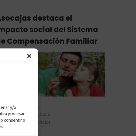
socajas destaca el
mpacto social del Sistema
e Compensación Familiar
by
Adriana Ospina
cenar y/o
itirá procesar
Posted on
3 junio, 2025
No consentir o
in
Corporativo
,
Noticias
es.