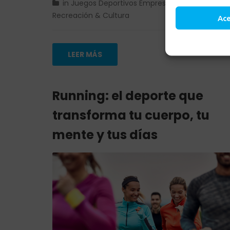
in
Juegos Deportivos Empresariales
,
Noticias
,
Recreación & Cultura
Ac
LEER MÁS
Running: el deporte que
transforma tu cuerpo, tu
mente y tus días