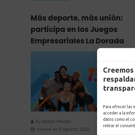
Más deporte, más unión:
participa en los Juegos
Empresariales La Dorada
Creemos 
respaldam
transpar
Para ofrecer las
acceder a la info
datos como el co
by
Martin Pineda
retirar el consen
Posted on
5 agosto, 2025