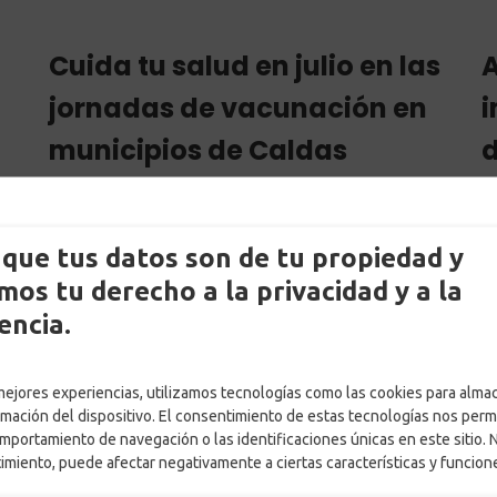
Cuida tu salud en julio en las
A
jornadas de vacunación en
i
municipios de Caldas
d
que tus datos son de tu propiedad y
os tu derecho a la privacidad y a la
encia.
 mejores experiencias, utilizamos tecnologías como las cookies para alma
rmación del dispositivo. El consentimiento de estas tecnologías nos perm
mportamiento de navegación o las identificaciones únicas en este sitio. 
timiento, puede afectar negativamente a ciertas características y funcion
by
Martin Pineda