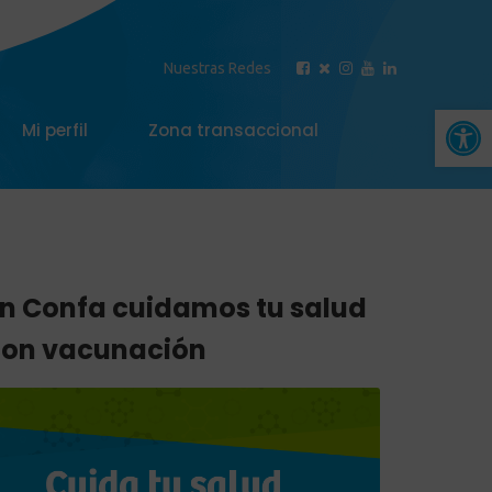
Nuestras Redes
Abrir 
Mi perfil
Zona transaccional
n Confa cuidamos tu salud
con vacunación