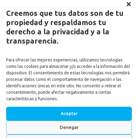
Creemos que tus datos son de tu
propiedad y respaldamos tu
derecho a la privacidad y a la
transparencia.
Para ofrecer las mejores experiencias, utilizamos tecnologías
como las cookies para almacenar y/o acceder a la información del
dispositivo. El consentimiento de estas tecnologías nos permitirá
procesar datos como el comportamiento de navegación o las
identificaciones únicas en este sitio. No consentir o retirar el
Running: el deporte que
consentimiento, puede afectar negativamente a ciertas
características y funciones.
transforma tu cuerpo, tu
mente y tus días
Aceptar
Denegar
Inicio
-
Noticias
-
Running: el deporte que transforma tu
cuerpo, tu mente y tus días