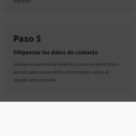
ingresar.
Paso 5
Diligenciar los datos de contacto
Incluye tu número de teléfono y correo electrónico
actualizados para recibir información sobre el
estado de tu trámite.
Paso 6
Diligenciar la información para radicar tu