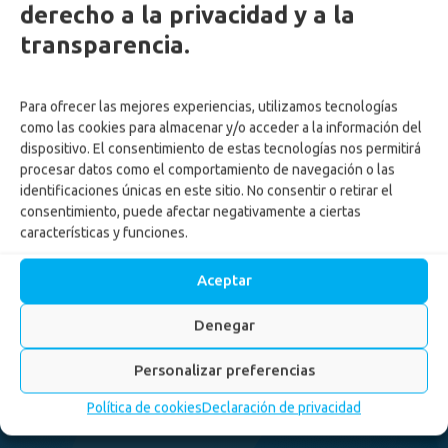
derecho a la privacidad y a la
transparencia.
Para ofrecer las mejores experiencias, utilizamos tecnologías
como las cookies para almacenar y/o acceder a la información del
dispositivo. El consentimiento de estas tecnologías nos permitirá
procesar datos como el comportamiento de navegación o las
identificaciones únicas en este sitio. No consentir o retirar el
consentimiento, puede afectar negativamente a ciertas
características y funciones.
Radica tus
procedimientos menores
Aceptar
en línea
Denegar
Inicio
-
Noticias
-
Radica tus procedimientos menores en
Personalizar preferencias
línea
Política de cookies
Declaración de privacidad