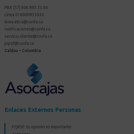
PBX (57) 606 893 33 80
Línea 018000933030
linea.etica@confa.co
notificaciones@confa.co
servicio.cliente@confa.co
pqrsf@confa.co
Caldas – Colombia
Enlaces Externos Personas
PQRSF: tu opinión es importante