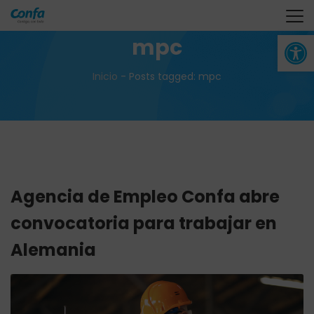
Abrir 
mpc
Inicio
-
Posts tagged: mpc
Agencia de Empleo Confa abre
convocatoria para trabajar en
Alemania