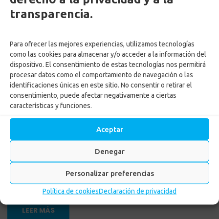
Mecanismo de Protección al
transparencia.
Cesante de Confa realizará
Jornadas y Ferias de
Para ofrecer las mejores experiencias, utilizamos tecnologías
como las cookies para almacenar y/o acceder a la información del
empleabilidad en Caldas
dispositivo. El consentimiento de estas tecnologías nos permitirá
procesar datos como el comportamiento de navegación o las
identificaciones únicas en este sitio. No consentir o retirar el
consentimiento, puede afectar negativamente a ciertas
características y funciones.
Aceptar
Denegar
by
Adriana Ospina
Posted on
3 mayo, 2024
in
MPC
,
Noticias
Personalizar preferencias
Política de cookies
Declaración de privacidad
LEER MÁS