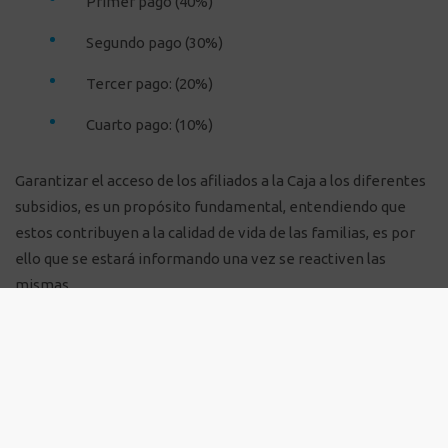
Primer pago (40%)
Segundo pago (30%)
Tercer pago: (20%)
Cuarto pago: (10%)
Garantizar el acceso de los afiliados a la Caja a los diferentes
subsidios, es un propósito fundamental, entendiendo que
estos contribuyen a la calidad de vida de las familias, es por
ello que se estará informando una vez se reactiven las
mismas.
Confa. Contigo, con todo