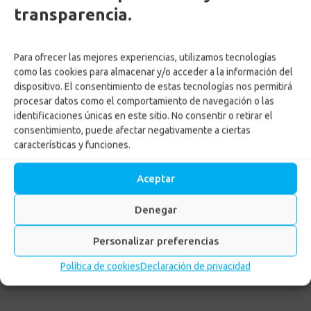
transparencia.
Para ofrecer las mejores experiencias, utilizamos tecnologías
como las cookies para almacenar y/o acceder a la información del
dispositivo. El consentimiento de estas tecnologías nos permitirá
Confa suspende
procesar datos como el comportamiento de navegación o las
identificaciones únicas en este sitio. No consentir o retirar el
temporalmente las
consentimiento, puede afectar negativamente a ciertas
postulaciones para el
características y funciones.
Subsidio al desempleo
Aceptar
Inicio
-
MPC
-
Confa suspende temporalmente las
Denegar
postulaciones para el Subsidio al desempleo
Personalizar preferencias
Política de cookies
Declaración de privacidad