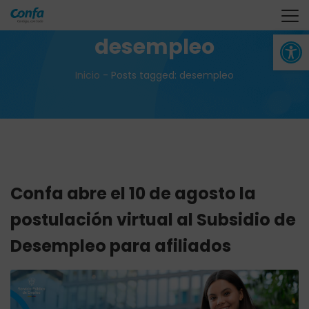
Abrir 
desempleo
Inicio
-
Posts tagged: desempleo
Confa abre el 10 de agosto la
postulación virtual al Subsidio de
Desempleo para afiliados