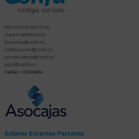
PBX (57) 606 893 33 80
Línea 018000933030
linea.etica@confa.co
notificaciones@confa.co
servicio.cliente@confa.co
pqrsf@confa.co
Caldas – Colombia
Enlaces Externos Personas