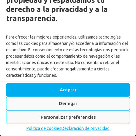
derecho a la privacidad y a la
transparencia.
Para ofrecer las mejores experiencias, utilizamos tecnologías
como las cookies para almacenar y/o acceder a la información del
by
Adriana Ospina
Posted on
5 febrero, 2026
dispositivo. El consentimiento de estas tecnologías nos permitirá
in
MPC
,
Noticias
,
Subsidios
procesar datos como el comportamiento de navegación o las
identificaciones únicas en este sitio. No consentir o retirar el
consentimiento, puede afectar negativamente a ciertas
características y funciones.
LEER MÁS
Aceptar
Confa abrirá las postulaciones
Denegar
virtuales al subsidio de
Personalizar preferencias
desempleo
Política de cookies
Declaración de privacidad