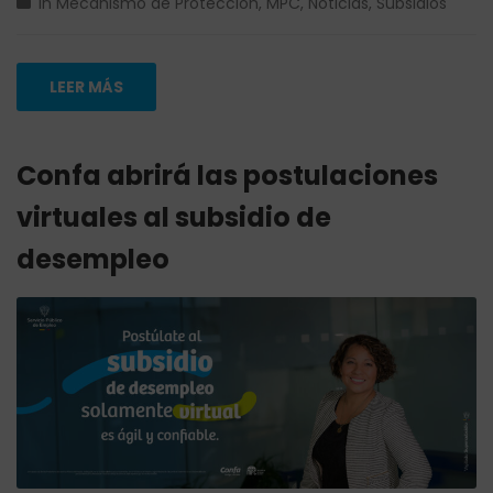
in
Mecanismo de Protección
,
MPC
,
Noticias
,
Subsidios
LEER MÁS
Confa abrirá las postulaciones
virtuales al subsidio de
desempleo