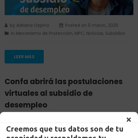
by
Adriana Ospina
Posted on
5 marzo, 2026
in
Mecanismo de Protección
,
MPC
,
Noticias
,
Subsidios
LEER MÁS
Confa abrirá las postulaciones
virtuales al subsidio de
desempleo
Creemos que tus datos son de tu
propiedad y respaldamos tu