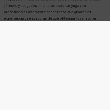
cómodo y acogedor, allí podrás practicar yoga con
profesionales altamente capacitados que guiarán tu
experiencia y se aseguran de que obtengas los mayores
beneficios de cada sesión.
¡Participa en el Retiro de Yoga el 11
de abril en el Centro Recreacional
Santágueda!
Una de las mejores formas de profundizar en la práctica del
yoga y vivir una experiencia transformadora es participando
en nuestro
Retiro de Yoga
, que se llevará a cabo el
11 de
abril en el Centro Recreacional Santágueda
. Este retiro
será una oportunidad única para desconectarte del estrés
diario y conectarte con la naturaleza, favoreciendo el
equilibrio entre cuerpo, mente y espíritu.
Durante este retiro, tendrás la oportunidad de disfrutar de