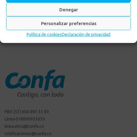
Denegar
LEER MÁS
Personalizar preferencias
Política de cookies
Declaración de privacidad
PBX (57) 606 893 33 80
Línea 018000933030
linea.etica@confa.co
notificaciones@confa.co