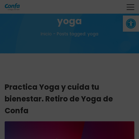
Abrir 
yoga
Inicio
-
Posts tagged: yoga
Practica Yoga y cuida tu
bienestar. Retiro de Yoga de
Confa