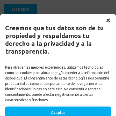
LEER MÁS
Creemos que tus datos son de tu
Yoga: transformando cuerpos y
propiedad y respaldamos tu
mentes
derecho a la privacidad y a la
transparencia.
Para ofrecer las mejores experiencias, utilizamos tecnologías
como las cookies para almacenar y/o acceder a la información del
dispositivo. El consentimiento de estas tecnologías nos permitirá
procesar datos como el comportamiento de navegación o las
identificaciones únicas en este sitio. No consentir o retirar el
consentimiento, puede afectar negativamente a ciertas
características y funciones.
by
Adriana Ospina
Posted on
21 junio, 2024
Aceptar
in
Noticias
,
Recreación & Cultura