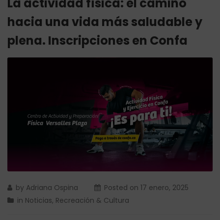
La actividad física: el camino
hacia una vida más saludable y
plena. Inscripciones en Confa
by
Adriana Ospina
Posted on
17 enero, 2025
in
Noticias
,
Recreación & Cultura