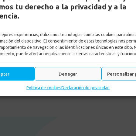
os tu derecho a la privacidad y a la
encia.
 mejores experiencias, utilizamos tecnologías como las cookies para alma
by
Adriana Ospina
rmación del dispositivo. El consentimiento de estas tecnologías nos perm
Posted on
7 marzo, 2023
mportamiento de navegación o las identificaciones únicas en este sitio. 
in
legal
,
Noticias
,
Subsidios
timiento, puede afectar negativamente a ciertas características y funcion
eptar
Denegar
Personalizar 
LEER MÁS
Política de cookies
Declaración de privacidad