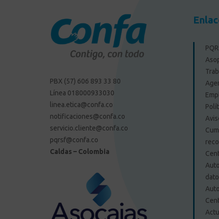
Enlac
PQRS
Aso
Trab
PBX (57) 606 893 33 80
Agen
Línea 018000933030
Emp
linea.etica@confa.co
Polí
notificaciones@confa.co
Avis
servicio.cliente@confa.co
Cump
pqrsf@confa.co
reco
Caldas – Colombia
Cent
Auto
dat
Auto
Cent
Actu