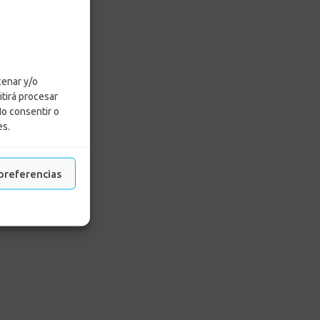
cenar y/o
itirá procesar
No consentir o
es.
preferencias