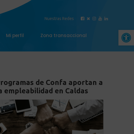
Nuestras Redes
Abrir 
Mi perfil
Zona transaccional
rogramas de Confa aportan a
a empleabilidad en Caldas