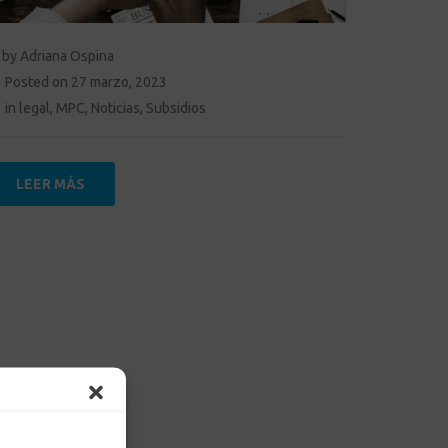
by
Adriana Ospina
Posted on
27 marzo, 2023
in
legal
,
MPC
,
Noticias
,
Subsidios
LEER MÁS