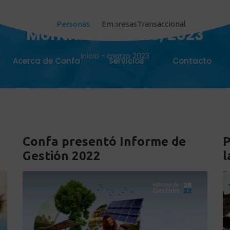
Personas
Empresas
Transaccional
Month:
30 marzo, 2023
Inicio
-
marzo 2023
Acerca de Confa
Servicios
Contacto
Confa presentó Informe de
P
Gestión 2022
l