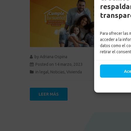
respaldam
transpar
Para ofrecer las
acceder a la info
datos como el co
retirar el consen
by
Adriana Ospina
Posted on
14 marzo, 2023
Ac
in
legal
,
Noticias
,
Vivienda
LEER MÁS