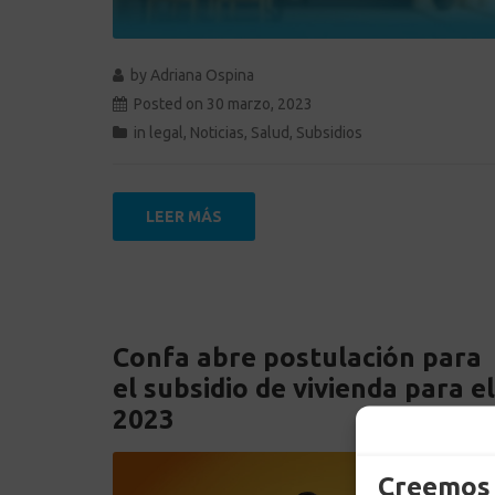
by
Adriana Ospina
Posted on
30 marzo, 2023
in
legal
,
Noticias
,
Salud
,
Subsidios
LEER MÁS
Confa abre postulación para
el subsidio de vivienda para el
2023
Creemos 