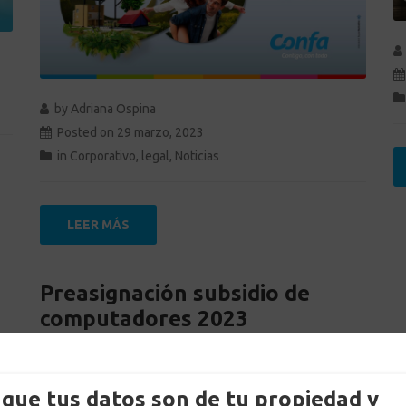
by
Adriana Ospina
Posted on
29 marzo, 2023
in
Corporativo
,
legal
,
Noticias
LEER MÁS
Preasignación subsidio de
computadores 2023
que tus datos son de tu propiedad y