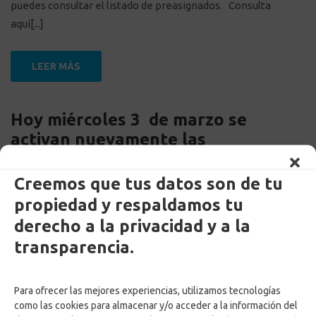
puedes consultar el listado de preasignados. Consulta
aquí[...]
LEER MÁS
Hoy miércoles 3 de marzo se
activan nuevamente las
postulaciones al Subsidio de
Emergencia para el Cesante.
Creemos que tus datos son de tu
propiedad y respaldamos tu
derecho a la privacidad y a la
transparencia.
Para ofrecer las mejores experiencias, utilizamos tecnologías
como las cookies para almacenar y/o acceder a la información del