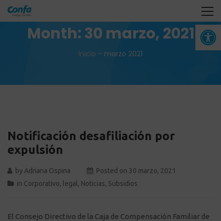
Abrir 
Month:
30 marzo, 2021
Inicio
-
marzo 2021
Notificación desafiliación por
expulsión
by
Adriana Ospina
Posted on
30 marzo, 2021
in
Corporativo
,
legal
,
Noticias
,
Subsidios
El Consejo Directivo de la Caja de Compensación Familiar de