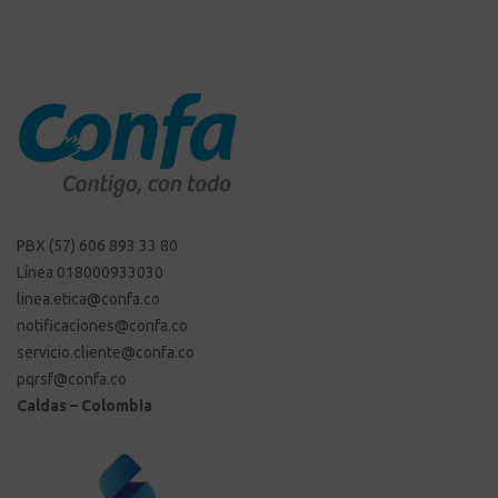
PBX (57) 606 893 33 80
Línea 018000933030
linea.etica@confa.co
notificaciones@confa.co
servicio.cliente@confa.co
pqrsf@confa.co
Caldas – Colombia