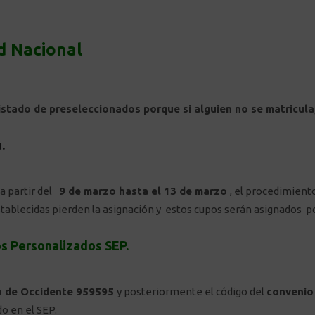
d Nacional
istado de preseleccionados porque si alguien no se matricula
a.
 a partir del
9 de marzo hasta el 13 de marzo
, el procedimient
tablecidas pierden la asignación y estos cupos serán asignados po
os Personalizados SEP.
o de Occidente 959595
y posteriormente el código del
convenio
do en el SEP.