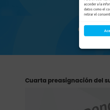
acceder a la info
datos como el co
retirar el consen
Cuarta p
Ac
Cuarta preasignación del su