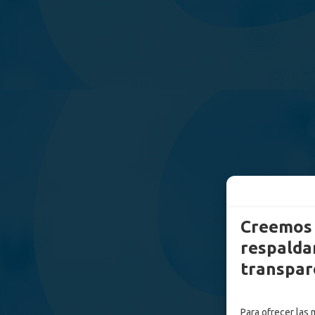
Creemos 
respaldam
transpar
Para ofrecer las