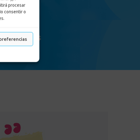
itirá procesar
No consentir o
es.
 Preicfes
preferencias