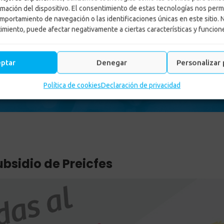
rmación del dispositivo. El consentimiento de estas tecnologías nos perm
mportamiento de navegación o las identificaciones únicas en este sitio. 
timiento, puede afectar negativamente a ciertas características y funcion
reasignación del subsidio de
eptar
Denegar
Personalizar 
Inicio
-
legal
-
Cuarta preasignación del subsidio de Preicfes
Política de cookies
Declaración de privacidad
bsidio de Preicfes