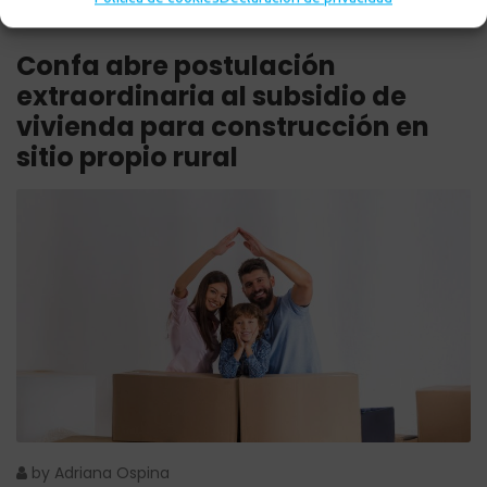
Confa abre postulación
extraordinaria al subsidio de
vivienda para construcción en
sitio propio rural
by
Adriana Ospina