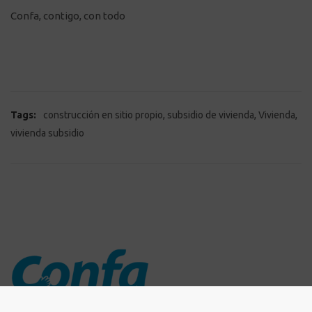
Confa, contigo, con todo
,
,
,
Tags:
construcción en sitio propio
subsidio de vivienda
Vivienda
vivienda subsidio