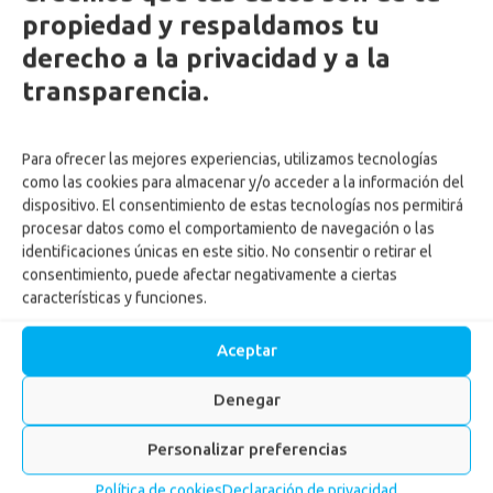
propiedad y respaldamos tu
derecho a la privacidad y a la
transparencia.
Confa abre postulación
Para ofrecer las mejores experiencias, utilizamos tecnologías
extraordinaria al subsidio
como las cookies para almacenar y/o acceder a la información del
dispositivo. El consentimiento de estas tecnologías nos permitirá
de vivienda para
procesar datos como el comportamiento de navegación o las
identificaciones únicas en este sitio. No consentir o retirar el
construcción en sitio
consentimiento, puede afectar negativamente a ciertas
propio rural
características y funciones.
Inicio
-
Noticias
-
Confa abre postulación extraordinaria al
Aceptar
subsidio de vivienda para construcción en sitio propio rural
Denegar
Personalizar preferencias
Política de cookies
Declaración de privacidad