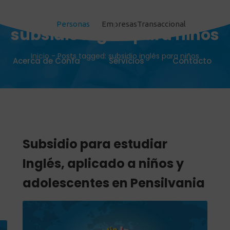
Personas
Empresas
Transaccional
subsidio inglés para niños
Inicio
-
Posts tagged: subsidio inglés para niños
Acerca de Confa
Servicios
Contacto
Subsidio para estudiar
Inglés, aplicado a niños y
adolescentes en Pensilvania