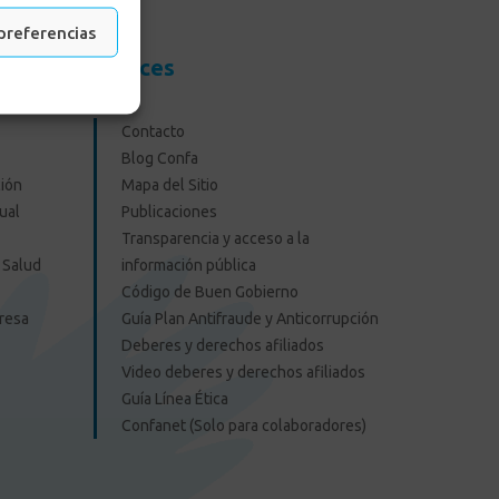
preferencias
resas
Enlaces
Contacto
Blog Confa
ión
Mapa del Sitio
ual
Publicaciones
Transparencia y acceso a la
 Salud
información pública
Código de Buen Gobierno
presa
Guía Plan Antifraude y Anticorrupción
Deberes y derechos afiliados
Video deberes y derechos afiliados
Guía Línea Ética
Confanet (Solo para colaboradores)