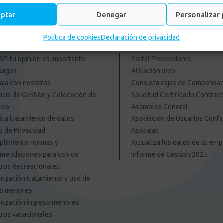
eptar
Denegar
Personalizar 
es Externos Personas
Enlace Externos Emp
Política de cookies
Declaración de privacidad
F: tu opinión es importante
Portal Proveedores
pagos
Afiliación web
aja con nosotros
Consulta cajas de Compensac
cia de Gestión y Colocación de
Solicitud Certificado Contract
leo
Asamblea General
tica tratamiento de datos
Asociación de Usuarios Confa
o de Privacidad
Asocajas
limiento normas y
Actualiza los datos de tu em
mendaciones para uso de
Informe de Gestion 2025
ros Recreacionales
rización tratamiento y uso de
os menores
rización ingreso menores
ros vacacionales