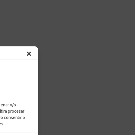
cenar y/o
itirá procesar
No consentir o
es.