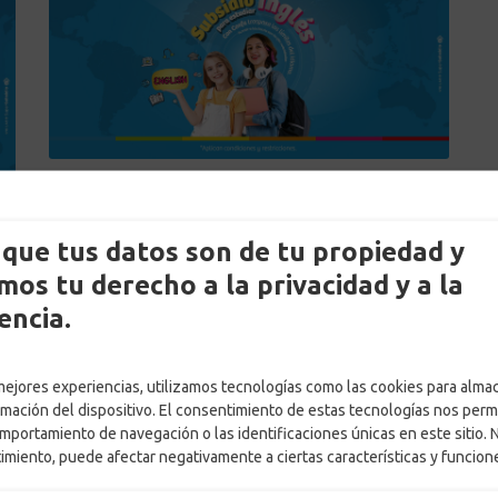
by
Adriana Ospina
Posted on
18 octubre, 2022
que tus datos son de tu propiedad y
in
Educación
,
legal
,
Noticias
,
Subsidios
os tu derecho a la privacidad y a la
encia.
LEER MÁS
 mejores experiencias, utilizamos tecnologías como las cookies para alma
rmación del dispositivo. El consentimiento de estas tecnologías nos perm
mportamiento de navegación o las identificaciones únicas en este sitio. 
timiento, puede afectar negativamente a ciertas características y funcion