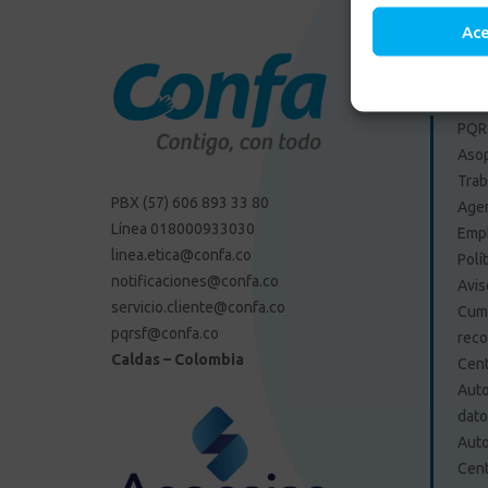
Ac
Enlac
PQRS
Aso
Trab
PBX (57) 606 893 33 80
Agen
Línea 018000933030
Emp
linea.etica@confa.co
Polí
notificaciones@confa.co
Avis
servicio.cliente@confa.co
Cump
pqrsf@confa.co
reco
Caldas – Colombia
Cent
Auto
dat
Auto
Cent