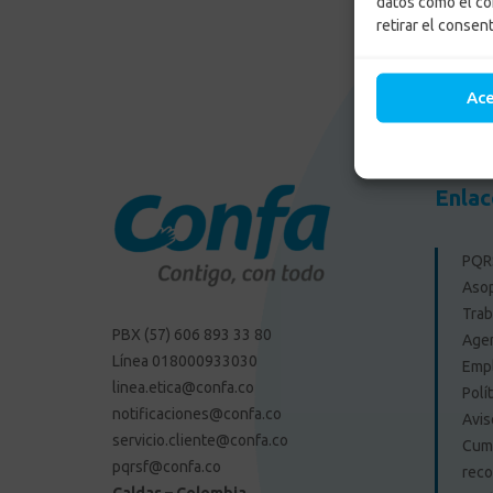
datos como el co
retirar el consen
Ac
Enlac
PQRS
Aso
Trab
PBX (57) 606 893 33 80
Agen
Línea 018000933030
Emp
linea.etica@confa.co
Polí
notificaciones@confa.co
Avis
servicio.cliente@confa.co
Cump
pqrsf@confa.co
reco