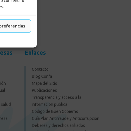
No consentir o
es.
preferencias
resas
Enlaces
Contacto
Blog Confa
ión
Mapa del Sitio
ual
Publicaciones
Transparencia y acceso a la
 Salud
información pública
Código de Buen Gobierno
presa
Guía Plan Antifraude y Anticorrupción
Deberes y derechos afiliados