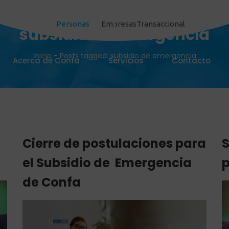
Personas
Empresas
Transaccional
subsidio de emergencia
Inicio
-
Posts tagged: subsidio de emergencia
Acerca de Confa
Servicios
Contacto
Cierre de postulaciones para
S
el Subsidio de Emergencia
p
de Confa