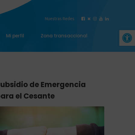
Nuestras Redes
Abrir 
Mi perfil
Zona transaccional
ubsidio de Emergencia
ara el Cesante