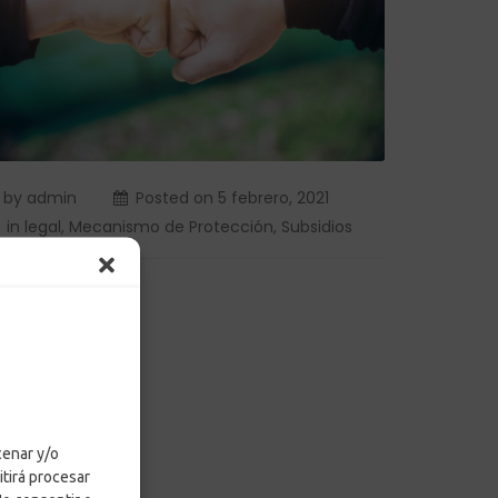
by
admin
Posted on
5 febrero, 2021
in
legal
,
Mecanismo de Protección
,
Subsidios
LEER MÁS
cenar y/o
itirá procesar