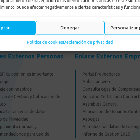
mportamiento de navegación o las identificaciones únicas en este sitio. 
LEER MÁS
timiento, puede afectar negativamente a ciertas características y funcion
eptar
Denegar
Personalizar 
Política de cookies
Declaración de privacidad
es Externos Personas
Enlace Externos Emp
F: tu opinión es importante
Portal Proveedores
pagos
Afiliación web
aja con nosotros
Consulta cajas de Compensac
cia de Gestión y Colocación de
Solicitud Certificado Contract
leo
Asamblea General
tica tratamiento de datos
Asociación de Usuarios Confa
o de Privacidad
Asocajas
limiento normas y
Actualiza los datos de tu em
mendaciones para uso de
Informe de Gestion 2025