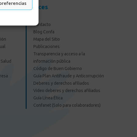
preferencias
resas
Enlaces
Contacto
Blog Confa
ión
Mapa del Sitio
ual
Publicaciones
Transparencia y acceso a la
 Salud
información pública
Código de Buen Gobierno
presa
Guía Plan Antifraude y Anticorrupción
Deberes y derechos afiliados
Video deberes y derechos afiliados
Guía Línea Ética
Confanet (Solo para colaboradores)