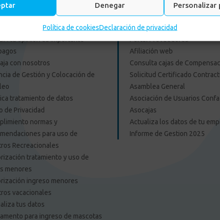
eptar
Denegar
Personalizar 
es Externos Personas
Enlace Externos Emp
Política de cookies
Declaración de privacidad
F: tu opinión es importante
Portal Proveedores
pagos
Afiliación web
aja con nosotros
Consulta cajas de Compensac
cia de Gestión y Colocación de
Solicitud Certificado Contract
leo
Asamblea General
tica tratamiento de datos
Asociación de Usuarios Confa
o de Privacidad
Asocajas
limiento normas y
Actualiza los datos de tu em
mendaciones para uso de
Informe de Gestion 2025
ros Recreacionales
rización tratamiento y uso de
os menores
rización ingreso menores
ros vacacionales
aliza tus datos
amento para ingreso de mascotas