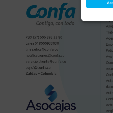
Ac
Enlac
PQRS
Aso
Trab
PBX (57) 606 893 33 80
Agen
Línea 018000933030
Emp
linea.etica@confa.co
Polí
notificaciones@confa.co
Avis
servicio.cliente@confa.co
Cump
pqrsf@confa.co
reco
Caldas – Colombia
Cent
Auto
dat
Auto
Cent
Actu
Regl