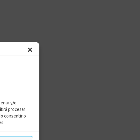
cenar y/o
itirá procesar
No consentir o
es.