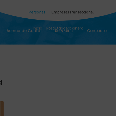
Personas
Empresas
Transaccional
dinero
Inicio
-
Posts tagged: dinero
Acerca de Confa
Servicios
Contacto
d