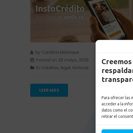
by
Carolina Manrique
Posted on
26 mayo, 2026
Creemos 
in
Créditos
,
legal
,
Noticias
respaldam
transpar
LEER MÁS
Para ofrecer las
acceder a la info
datos como el co
retirar el consen