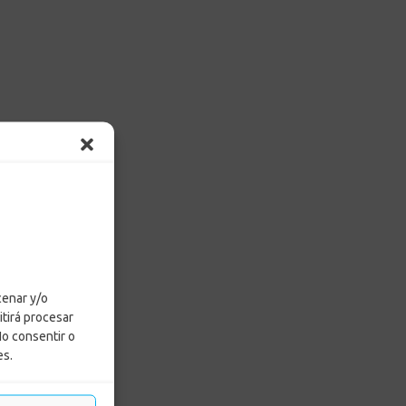
cenar y/o
itirá procesar
No consentir o
es.