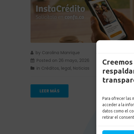
by
Carolina Manrique
Posted on
26 mayo, 2026
Creemos 
in
Créditos
,
legal
,
Noticias
respaldam
transpar
LEER MÁS
Para ofrecer las
acceder a la info
datos como el co
retirar el consen