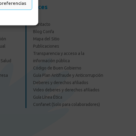
preferencias
resas
Enlaces
Contacto
Blog Confa
ión
Mapa del Sitio
ual
Publicaciones
Transparencia y acceso a la
 Salud
información pública
Código de Buen Gobierno
presa
Guía Plan Antifraude y Anticorrupción
Deberes y derechos afiliados
Video deberes y derechos afiliados
Guía Línea Ética
Confanet (Solo para colaboradores)