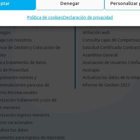
eptar
Denegar
Personalizar 
es Externos Personas
Enlace Externos Emp
Política de cookies
Declaración de privacidad
F: tu opinión es importante
Portal Proveedores
pagos
Afiliación web
aja con nosotros
Consulta cajas de Compensac
cia de Gestión y Colocación de
Solicitud Certificado Contract
leo
Asamblea General
tica tratamiento de datos
Asociación de Usuarios Confa
o de Privacidad
Asocajas
limiento normas y
Actualiza los datos de tu em
mendaciones para uso de
Informe de Gestion 2025
ros Recreacionales
rización tratamiento y uso de
os menores
rización ingreso menores
ros vacacionales
aliza tus datos
amento para ingreso de mascotas