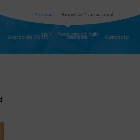
Personas
Empresas
Transaccional
ágilo
Inicio
-
Posts tagged: ágilo
Acerca de Confa
Servicios
Contacto
d