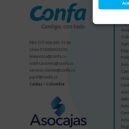
Ac
Enlac
PQRS
Aso
Trab
PBX (57) 606 893 33 80
Agen
Línea 018000933030
Emp
linea.etica@confa.co
Polí
notificaciones@confa.co
Avis
servicio.cliente@confa.co
Cump
pqrsf@confa.co
reco
Caldas – Colombia
Cent
Auto
dat
Auto
Cent
Actu
Regl