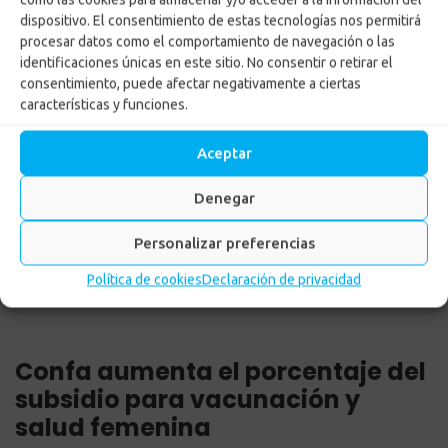
Confa aumenta el
dispositivo. El consentimiento de estas tecnologías nos permitirá
procesar datos como el comportamiento de navegación o las
porcentaje del subsidio
identificaciones únicas en este sitio. No consentir o retirar el
consentimiento, puede afectar negativamente a ciertas
para vacunación y salud
características y funciones.
femenina
Aceptar
Inicio
-
Noticias
-
Confa aumenta el porcentaje del
Denegar
subsidio para vacunación y salud femenina
Personalizar preferencias
Política de cookies
Declaración de privacidad
Confa aumenta el porcentaje del
subsidio para vacunación y
salud femenina