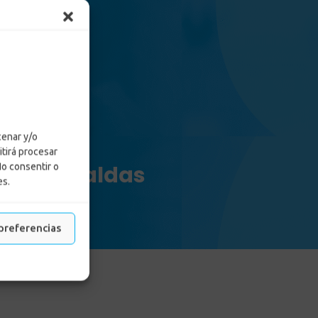
cenar y/o
itirá procesar
ión en Caldas
No consentir o
es.
aldas
preferencias