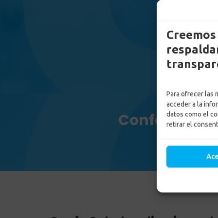
Creemos 
respaldam
transpar
Para ofrecer las
acceder a la info
Confa Salud 
datos como el co
retirar el consen
Inici
Ac