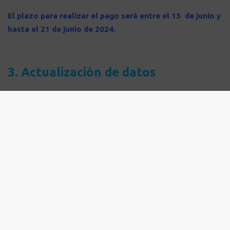
El plazo para realizar el pago será entre el
13 de junio y
hasta el 21 de junio de 2024.
3. Actualización de datos
Para reclamar el equipo, es indispensable que cuentes con el
proceso de registro y validación de identidad,
te solicitamos
asistir 10 minutos antes de la hora agendada para
actualizar tus datos.
4. Reclamar el computador
Una vez los beneficiarios hayan realizado el pago en
Susuerte se entregarán los equipos
a partir del 14 de junio
de 2024
según agenda programada para Manizales y los