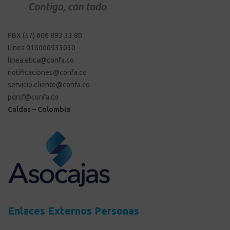
PBX (57) 606 893 33 80
Línea 018000933030
linea.etica@confa.co
notificaciones@confa.co
servicio.cliente@confa.co
pqrsf@confa.co
Caldas – Colombia
Enlaces Externos Personas