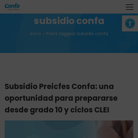
Abrir 
subsidio confa
Inicio
-
Posts tagged: subsidio confa
Subsidio Preicfes Confa: una
oportunidad para prepararse
desde grado 10 y ciclos CLEI