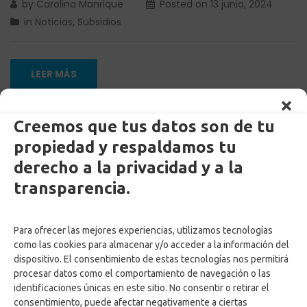
by
Carolina Manrique
Posted on
13 junio, 2024
in
Noticias
,
Subsidios
LEER MÁS
Creemos que tus datos son de tu
Pre asignación subsidio para
propiedad y respaldamos tu
computadores 2024. Consulta el
derecho a la privacidad y a la
segundo listado y sigue el
transparencia.
proceso
Para ofrecer las mejores experiencias, utilizamos tecnologías
como las cookies para almacenar y/o acceder a la información del
dispositivo. El consentimiento de estas tecnologías nos permitirá
procesar datos como el comportamiento de navegación o las
identificaciones únicas en este sitio. No consentir o retirar el
consentimiento, puede afectar negativamente a ciertas