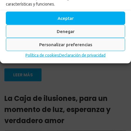
características y funciones.
Aceptar
Denegar
Personalizar preferencias
by
Carolina Manrique
Posted on
22 mayo, 2024
in
Noticias
,
Subsidios
Política de cookies
Declaración de privacidad
LEER MÁS
La Caja de ilusiones, para un
momento de luz, esperanza y
verdadero amor