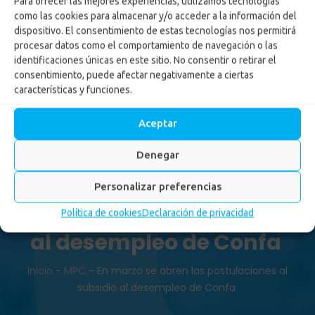
Para ofrecer las mejores experiencias, utilizamos tecnologías
como las cookies para almacenar y/o acceder a la información del
dispositivo. El consentimiento de estas tecnologías nos permitirá
procesar datos como el comportamiento de navegación o las
identificaciones únicas en este sitio. No consentir o retirar el
consentimiento, puede afectar negativamente a ciertas
características y funciones.
Aceptar
Denegar
En marzo se abren las
Personalizar preferencias
postulaciones al subsidio
Política de cookies
Declaración de privacidad
al desempleo de Confa
Inicio
-
MPC
-
En marzo se abren las postulaciones al
subsidio al desempleo de Confa