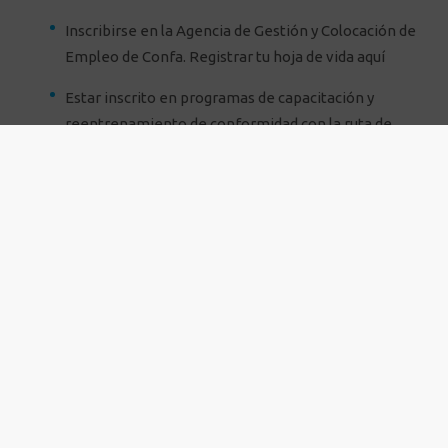
Inscribirse en la Agencia de Gestión y Colocación de
Empleo de Confa.
Registrar tu hoja de vida aquí
Estar inscrito en programas de capacitación y
reentrenamiento de conformidad con la ruta de
empleabilidad definida desde la Agencia de Gestión y
Colocación de Empleo.
Si hace parte del régimen de excepción (docente o
policía ) debe aportar el certificado de retiro de
Cosmitet.
No estar percibiendo pensión, ni haber recibido
devolución de saldos o indemnización sustitutiva.
Al momento de postularse debe tener los siguientes
documentos escaneados y en pdf: