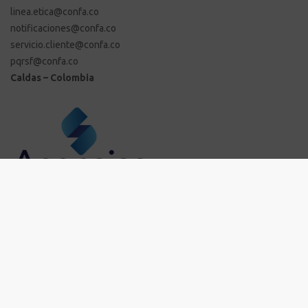
linea.etica@confa.co
notificaciones@confa.co
servicio.cliente@confa.co
pqrsf@confa.co
Caldas – Colombia
Enlaces Externos Personas
PQRSF: tu opinión es importante
Asopagos
Trabaja con nosotros
Agencia de Gestión y Colocación de Empleo