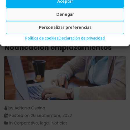
Aceptar
Denegar
Personalizar preferencias
Política de cookies
Declaración de privacidad
Notificación emplazamientos
by
Adriana Ospina
Posted on
26 septiembre, 2022
in
Corporativo
,
legal
,
Noticias