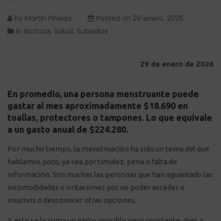
by
Martin Pineda
Posted on
29 enero, 2026
in
Noticias
,
Salud
,
Subsidios
29 de enero de 2026
En promedio, una persona menstruante puede
gastar al mes aproximadamente $18.690 en
toallas, protectores o tampones. Lo que equivale
a un gasto anual de $224.280.
Por mucho tiempo, la menstruación ha sido un tema del que
hablamos poco, ya sea por timidez, pena o falta de
información. Son muchas las personas que han aguantado las
incomodidades o irritaciones por no poder acceder a
insumos o desconocer otras opciones.
A esto se le suma un gasto invisible pero constante: mes a