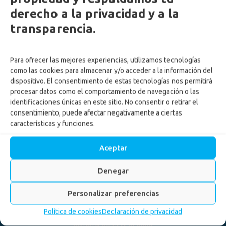
derecho a la privacidad y a la
transparencia.
Para ofrecer las mejores experiencias, utilizamos tecnologías
como las cookies para almacenar y/o acceder a la información del
dispositivo. El consentimiento de estas tecnologías nos permitirá
procesar datos como el comportamiento de navegación o las
identificaciones únicas en este sitio. No consentir o retirar el
consentimiento, puede afectar negativamente a ciertas
características y funciones.
Aceptar
Menstruación sin reglas:
una forma distinta de vivir
Denegar
el ciclo
Personalizar preferencias
Política de cookies
Declaración de privacidad
Inicio
-
Noticias
-
Menstruación sin reglas: una forma