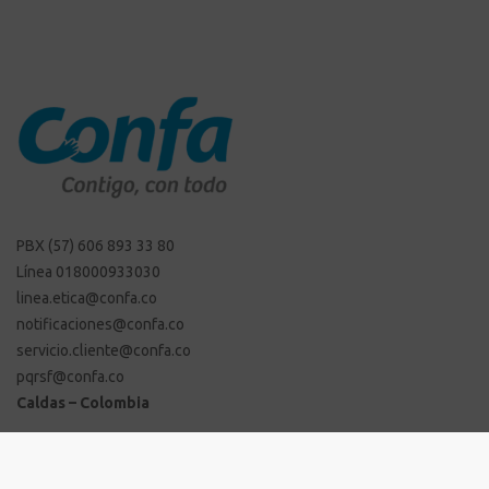
PBX (57) 606 893 33 80
Línea 018000933030
linea.etica@confa.co
notificaciones@confa.co
servicio.cliente@confa.co
pqrsf@confa.co
Caldas – Colombia