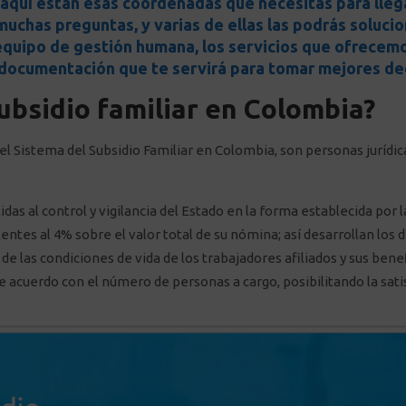
 y aquí están esas coordenadas que necesitas para lleg
uchas preguntas, y varias de ellas las podrás solucio
equipo de gestión humana, los servicios que ofrecemo
e documentación que te servirá para tomar mejores de
ubsidio familiar en Colombia?
l Sistema del Subsidio Familiar en Colombia, son personas jurídic
s al control y vigilancia del Estado en la forma establecida por l
entes al 4% sobre el valor total de su nómina; así desarrollan los 
e las condiciones de vida de los trabajadores afiliados y sus bene
 acuerdo con el número de personas a cargo, posibilitando la satis