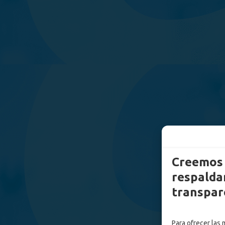
Creemos 
respaldam
transpar
Para ofrecer las