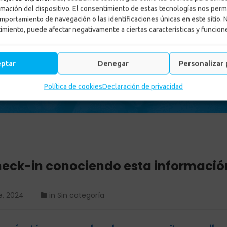
rmación del dispositivo. El consentimiento de estas tecnologías nos perm
mportamiento de navegación o las identificaciones únicas en este sitio. 
timiento, puede afectar negativamente a ciertas características y funcion
, haz tu check-in conociendo
eptar
Denegar
Personalizar 
categoría
-
¡Antes de abordar, haz tu check-in conociendo esta 
Política de cookies
Declaración de privacidad
check-in conociendo esta informació
e, 2024
in
Sin categoría