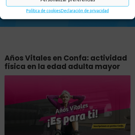
Inicio
-
Noticias
-
Años Vitales en Confa: actividad física en
la edad adulta mayor
Política de cookies
Declaración de privacidad
Años Vitales en Confa: actividad
física en la edad adulta mayor