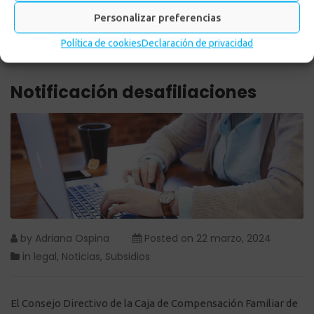
Personalizar preferencias
Política de cookies
Declaración de privacidad
Notificación desafiliaciones
by
Adriana Ospina
Posted on
22 marzo, 2024
in
legal
,
Noticias
,
Subsidios
El Consejo Directivo de la Caja de Compensación Familiar de