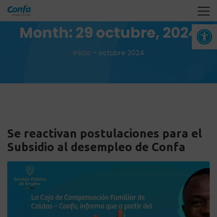
Abrir 
Month:
29 octubre, 2024
Inicio
-
octubre 2024
Se reactivan postulaciones para el
Subsidio al desempleo de Confa