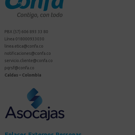
PBX (57) 606 893 33 80
Línea 018000933030
linea.etica@confa.co
notificaciones@confa.co
servicio.cliente@confa.co
pqrsf@confa.co
Caldas – Colombia
Enlaces Externos Personas