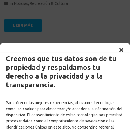
in
Noticias
,
Recreación & Cultura
LEER MÁS
Listado de asignados al Preescolar
Confa 2025
Creemos que tus datos son de tu
propiedad y respaldamos tu
derecho a la privacidad y a la
transparencia.
Para ofrecer las mejores experiencias, utilizamos tecnologías
by
Carolina Manrique
Posted on
18 octubre, 2024
como las cookies para almacenar y/o acceder a la información del
in
Educación
,
Noticias
dispositivo. El consentimiento de estas tecnologías nos permitirá
procesar datos como el comportamiento de navegación o las
identificaciones únicas en este sitio. No consentir o retirar el