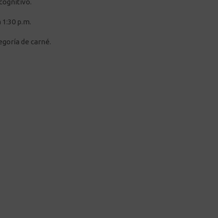
cognitivo.
 1:30 p.m.
egoría de carné.