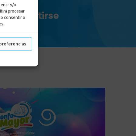
cenar y/o
itirá procesar
 y divertirse
No consentir o
es.
tirse
preferencias