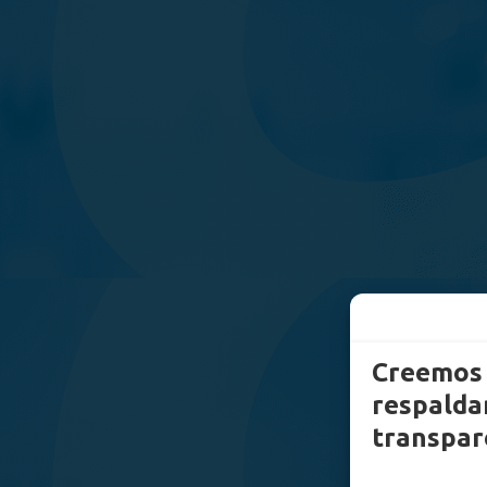
Creemos 
respaldam
transpar