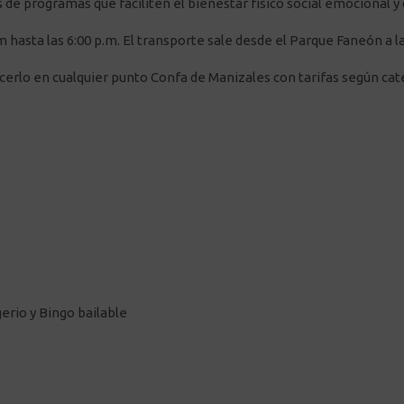
e programas que faciliten el bienestar físico social emocional y 
m hasta las 6:00 p.m. El transporte sale desde el Parque Faneón a la
erlo en cualquier punto Confa de Manizales con tarifas según cat
gerio y Bingo bailable