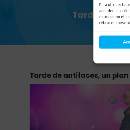
Para ofrecer las
acceder a la info
Tarde de ant
datos como el co
retirar el consen
Inic
Ac
Tarde de antifaces, un plan 