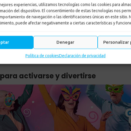
 mejores experiencias, utilizamos tecnologías como las cookies para alma
rmación del dispositivo. El consentimiento de estas tecnologías nos perm
ifaces, un plan para activarse
mportamiento de navegación o las identificaciones únicas en este sitio. 
timiento, puede afectar negativamente a ciertas características y funcion
io
-
Noticias
-
Tarde de antifaces, un plan para activarse y diver
eptar
Denegar
Personalizar 
Política de cookies
Declaración de privacidad
para activarse y divertirse