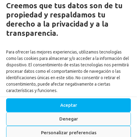
Creemos que tus datos son de tu
objeto está orientado a establecer un marco regulatorio que
propiedad y respaldamos tu
propicie el emprendimiento y el crecimiento, consolidación y
derecho a la privacidad y a la
sostenibilidad de las empresas y donde se faculta a las Cajas
de Compensación Familiar con cargo a recursos del FOSFEC,
transparencia.
para el diseño, creación y[...]
Para ofrecer las mejores experiencias, utilizamos tecnologías
LEER MÁS
como las cookies para almacenar y/o acceder a la información del
dispositivo. El consentimiento de estas tecnologías nos permitirá
procesar datos como el comportamiento de navegación o las
identificaciones únicas en este sitio. No consentir o retirar el
Estudia francés con tarifas
consentimiento, puede afectar negativamente a ciertas
subsidiadas.
características y funciones.
Aceptar
Denegar
Personalizar preferencias