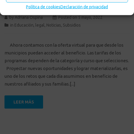
Política de cookies
Declaración de privacidad
by
Adriana Ospina
Posted on
5 mayo, 2022
in
Educación
,
legal
,
Noticias
,
Subsidios
Ahora contamos con la oferta virtual para que desde los
municipios puedan acceder al beneficio. Las tarifas de los
programas dependen de la categoría y curso que selecciones.
Proyectar nuevas oportunidades y lograr materializarlas, es
uno de los retos que cada día asumimos en beneficio de
nuestros afiliados y sus familias.[...]
LEER MÁS