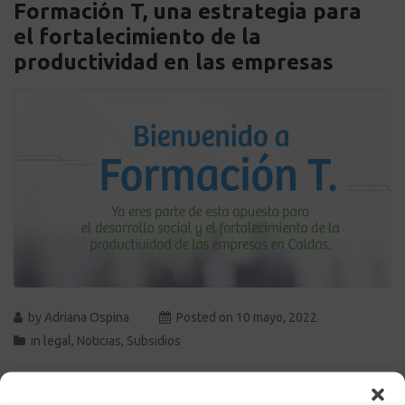
Formación T, una estrategia para
el fortalecimiento de la
productividad en las empresas
by
Adriana Ospina
Posted on
10 mayo, 2022
in
legal
,
Noticias
,
Subsidios
Formación T nace en el marco de la Ley 2069 de 2020, cuyo