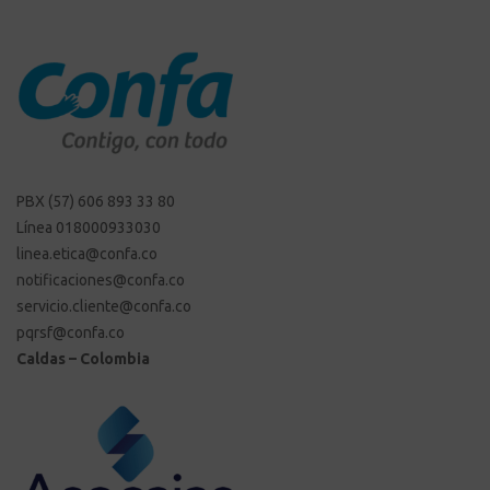
PBX (57) 606 893 33 80
Línea 018000933030
linea.etica@confa.co
notificaciones@confa.co
servicio.cliente@confa.co
pqrsf@confa.co
Caldas – Colombia