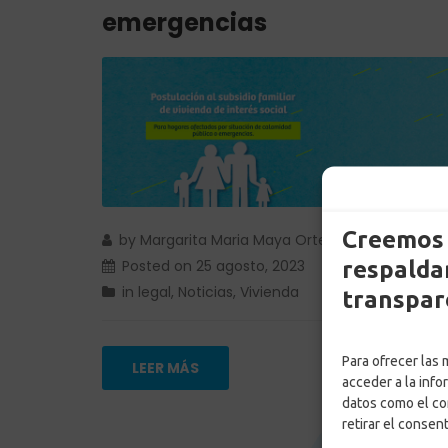
emergencias
Creemos 
by
Margarita Maria Maya Ortega
respaldam
Posted on
25 agosto, 2023
in
legal
,
Noticias
,
Vivienda
transpar
Para ofrecer las
LEER MÁS
acceder a la info
datos como el co
retirar el consen