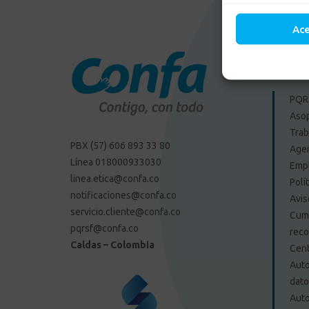
Ac
Enlac
PQRS
Aso
Trab
PBX (57) 606 893 33 80
Agen
Línea 018000933030
Emp
linea.etica@confa.co
Polí
notificaciones@confa.co
Avis
servicio.cliente@confa.co
Cump
pqrsf@confa.co
reco
Caldas – Colombia
Cent
Auto
dat
Auto