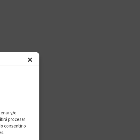
cenar y/o
itirá procesar
No consentir o
es.