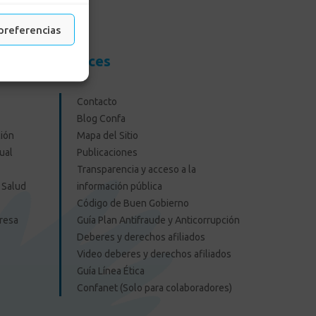
preferencias
resas
Enlaces
Contacto
Blog Confa
ión
Mapa del Sitio
ual
Publicaciones
Transparencia y acceso a la
 Salud
información pública
Código de Buen Gobierno
presa
Guía Plan Antifraude y Anticorrupción
Deberes y derechos afiliados
Video deberes y derechos afiliados
Guía Línea Ética
Confanet (Solo para colaboradores)