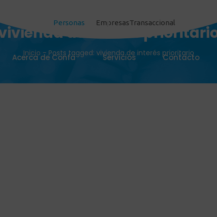
Personas
Empresas
Transaccional
vivienda de interés prioritari
Inicio
-
Posts tagged: vivienda de interés prioritario
Acerca de Confa
Servicios
Contacto