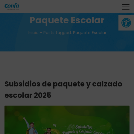
Abrir 
Paquete Escolar
Inicio
-
Posts tagged: Paquete Escolar
Subsidios de paquete y calzado
escolar 2025