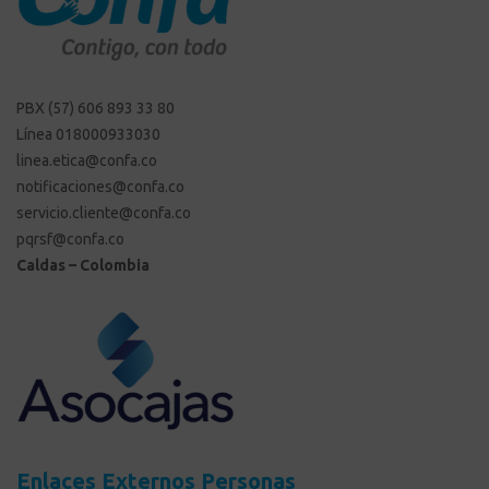
PBX (57) 606 893 33 80
Línea 018000933030
linea.etica@confa.co
notificaciones@confa.co
servicio.cliente@confa.co
pqrsf@confa.co
Caldas – Colombia
Enlaces Externos Personas