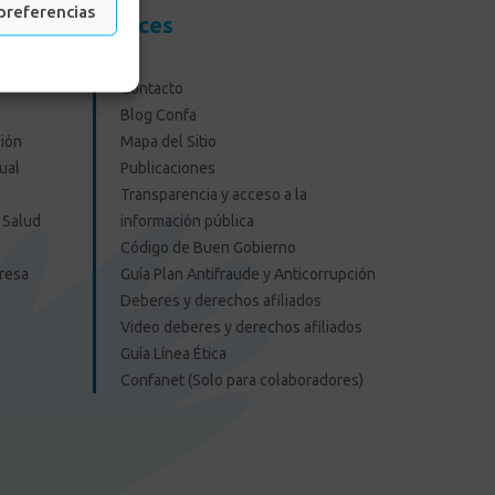
preferencias
resas
Enlaces
Contacto
Blog Confa
ión
Mapa del Sitio
ual
Publicaciones
Transparencia y acceso a la
 Salud
información pública
Código de Buen Gobierno
presa
Guía Plan Antifraude y Anticorrupción
Deberes y derechos afiliados
Video deberes y derechos afiliados
Guía Línea Ética
Confanet (Solo para colaboradores)