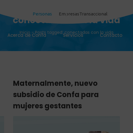
Personas
Empresas
Transaccional
conectadas con la vida
Inicio
-
Posts tagged: conectadas con la vida
Acerca de Confa
Servicios
Contacto
Maternalmente, nuevo
subsidio de Confa para
mujeres gestantes