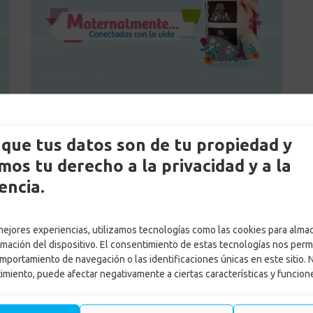
by
Margarita Maria Maya Ortega
Posted on
10 mayo, 2024
que tus datos son de tu propiedad y
in
Noticias
,
Subsidios
os tu derecho a la privacidad y a la
encia.
LEER MÁS
 mejores experiencias, utilizamos tecnologías como las cookies para alma
rmación del dispositivo. El consentimiento de estas tecnologías nos perm
mportamiento de navegación o las identificaciones únicas en este sitio. 
timiento, puede afectar negativamente a ciertas características y funcion