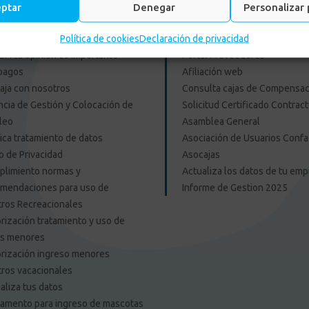
eptar
Denegar
Personalizar 
es Externos Personas
Enlace Externos Emp
Política de cookies
Declaración de privacidad
F: tu opinión es importante
Portal Proveedores
pagos
Afiliación web
aja con nosotros
Consulta cajas de Compensac
cia de Gestión y Colocación de
Solicitud Certificado Contract
leo
Asamblea General
tica tratamiento de datos
Asociación de Usuarios Confa
o de Privacidad
Asocajas
limiento normas y
Actualiza los datos de tu em
mendaciones para uso de
Informe de Gestion 2025
ros Recreacionales
rización tratamiento y uso de
os menores
rización ingreso menores
ros vacacionales
aliza tus datos
amento para ingreso de mascotas