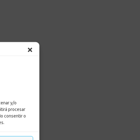
cenar y/o
itirá procesar
No consentir o
es.