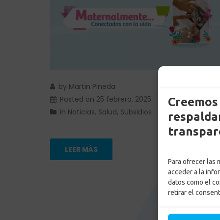
by
Martin Pineda
Posted on
25 febrero, 2025
Creemos 
in
Noticias
,
Salud
,
Subsidios
respaldam
transpar
LEER MÁS
Para ofrecer las
acceder a la info
datos como el co
retirar el consen