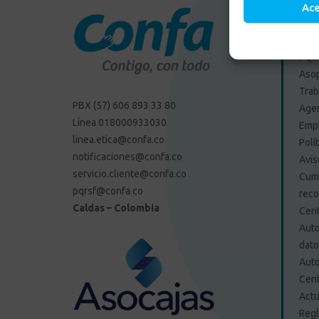
Ac
Enlac
PQRS
Aso
Trab
PBX (57) 606 893 33 80
Agen
Línea 018000933030
Emp
linea.etica@confa.co
Polí
notificaciones@confa.co
Avis
servicio.cliente@confa.co
Cump
pqrsf@confa.co
reco
Caldas – Colombia
Cent
Auto
dat
Auto
Cent
Actu
Regl