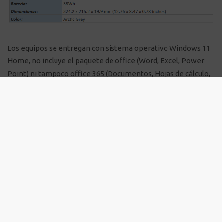
Los equipos se entregan con sistema operativo Windows 11
Home, no incluye el paquete de office (Word, Excel, Power
Point) ni tampoco office 365 (Documentos, Hojas de cálculo,
Presentaciones), estas licencias son adicionales y deben ser
adquiridas o compradas por los usuarios finales.
Garantía de 12 meses
a partir de la fecha de entrega de los
equipos por parte del proveedor.
Exclusiones de la garantía
Las siguientes condiciones no son cubiertas por la garantía
Vencimiento de la fecha de factura. (Cobertura de la