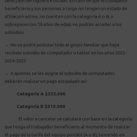
selección del siguiente listado. En caso de que el trabajador
beneficiario y sus personas a cargo no tengan un estado de
afiliación activo, no cuenten con la categoría A o B, o
sobrepasen los 18 años de edad, no podrán acceder a los
subsidios.
→
No se podrá postular todo el grupo familiar que haya
recibido subsidio de computador o tablet en los años 2023-
2024-2025
→
A quienes se les asigne el subsidio de computador,
deberán realizar un pago estipulado así:
Categoría A $355.000
Categoría B $515.000
El valor a cancelar se calculará con base en la categoría
que tenga el trabajador beneficiario al momento de realizar
el pago de la tarifa del equipo portátil (A o B), teniendo en