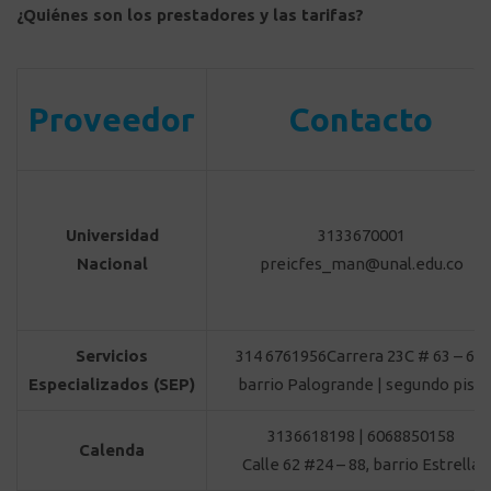
¿Quiénes son los prestadores y las tarifas?
Proveedor
Contacto
Universidad
3133670001
Nacional
preicfes_man@unal.edu.co
Servicios
314 6761956Carrera 23C # 63 – 63,
Especializados (SEP)
barrio Palogrande | segundo piso
3136618198 | 6068850158
Calenda
Calle 62 #24 – 88, barrio Estrella