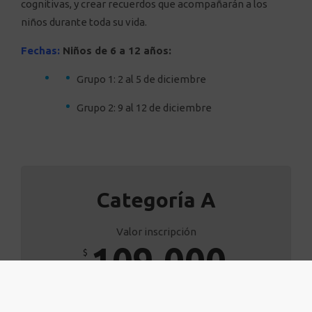
cognitivas, y crear recuerdos que acompañarán a los
niños durante toda su vida.
Fechas:
Niños de 6 a 12 años:
Grupo 1: 2 al 5 de diciembre
Grupo 2: 9 al 12 de diciembre
Categoría A
Valor inscripción
109.000
$