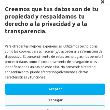
Creemos que tus datos son de tu
propiedad y respaldamos tu
derecho a la privacidad y a la
transparencia.
Para ofrecer las mejores experiencias, utilizamos tecnologías
como las cookies para almacenar y/o acceder a la información del
dispositivo. El consentimiento de estas tecnologías nos permitirá
procesar datos como el comportamiento de navegación o las
identificaciones únicas en este sitio. No consentir o retirar el
consentimiento, puede afectar negativamente a ciertas
Día de sol para personas
características y funciones.
mayores.
Aceptar
Inicio
-
Noticias
-
Día de sol para personas mayores.
Denegar