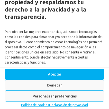
propiedad y respaldamos tu
derecho a la privacidad y a la
transparencia.
Para ofrecer las mejores experiencias, utilizamos tecnologías
como las cookies para almacenar y/o acceder a la información del
dispositivo. El consentimiento de estas tecnologías nos permitirá
procesar datos como el comportamiento de navegación o las
identificaciones únicas en este sitio. No consentir o retirar el
Iberoamericano de
consentimiento, puede afectar negativamente a ciertas
características y funciones.
Envejecimiento Saludable
2026
Aceptar
Inicio
-
Noticias
-
Iberoamericano de Envejecimiento
Denegar
Saludable 2026
Personalizar preferencias
Política de cookies
Declaración de privacidad