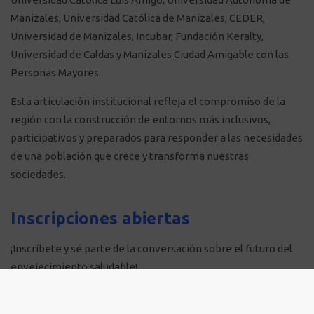
Manizales, Universidad Católica de Manizales, CEDER,
Universidad de Manizales, Incubar, Fundación Keralty,
Universidad de Caldas y Manizales Ciudad Amigable con las
Personas Mayores.
Esta articulación institucional refleja el compromiso de la
región con la construcción de entornos más inclusivos,
participativos y preparados para responder a las necesidades
de una población que crece y transforma nuestras
sociedades.
Inscripciones abiertas
¡Inscríbete y sé parte de la conversación sobre el futuro del
envejecimiento saludable!