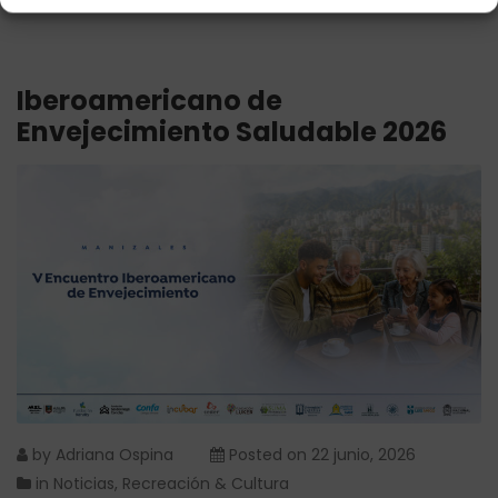
Iberoamericano de
Envejecimiento Saludable 2026
by
Adriana Ospina
Posted on
22 junio, 2026
in
Noticias
,
Recreación & Cultura