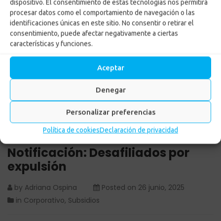
dispositivo. El consentimiento de estas tecnologías nos permitirá
procesar datos como el comportamiento de navegación o las
Notificación: Desafiliados
identificaciones únicas en este sitio. No consentir o retirar el
por expulsión
consentimiento, puede afectar negativamente a ciertas
características y funciones.
Inicio
-
Corporativo
-
Notificación: Desafiliados por
Aceptar
expulsión
Denegar
Personalizar preferencias
Política de cookies
Declaración de privacidad
Notificación: Desafiliados por
expulsión
by
Adriana Ospina
Posted on
26 junio, 2025
in
Corporativo
,
Subsidios