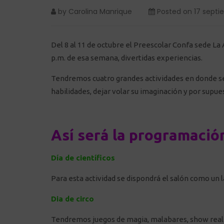
by
Carolina Manrique
Posted on
17 septi
Del 8 al 11 de octubre el Preescolar Confa sede La As
p.m. de esa semana, divertidas experiencias.
Tendremos cuatro grandes actividades en donde se v
habilidades, dejar volar su imaginación y por supue
Así será la programació
Día de científicos
Para esta actividad se dispondrá el salón como un l
Dia de circo
Tendremos juegos de magia, malabares, show realiza