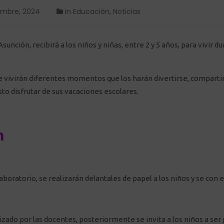
embre, 2024
in
Educación
,
Noticias
unción, recibirá a los niños y niñas, entre 2 y 5 años, para vivir dur
ivirán diferentes momentos que los harán divertirse, compartir y
sto disfrutar de sus vacaciones escolares.
n
aboratorio, se realizarán delantales de papel a los niños y se con
do por las docentes, posteriormente se invita a los niños a ser 