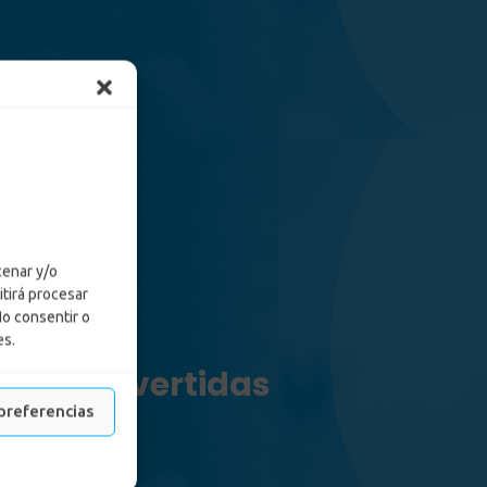
cenar y/o
itirá procesar
No consentir o
es.
n más divertidas
preferencias
ivertidas